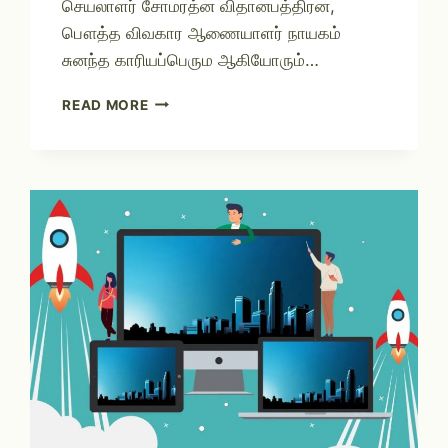
செயலாளர் சோமரத்ன விதானபத்திரன,
பௌத்த விவகார ஆணையாளர் நாயகம்
சுனந்த காரியப்பெரும ஆகியோரும்…
READ MORE