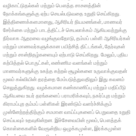
வழிகாட்டுதல்கள் மற்றும் பௌத்த சாசனத்தின்
நோக்கங்களுக்கு ஏற்ப செயல்படுவதை உறுதி செய்கிறது.
இத்திணைக்களமானது, ஆசிரியர் நியமனங்கள், மாணவர்
சேர்க்கை மற்றும் பாடத்திட்டச் செயலாக்கம் ஆகியவற்றுக்கு
நிர்வாக ஆதரவை வழங்குவதோடு, தம்மப் பள்ளி ஆசிரியர்கள்
மற்றும் மாணவர்களுக்கான பயிற்சித் திட்டங்கள், தேர்வுகள்
மற்றும் சான்றிதழ்களையும் ஏற்பாடு செய்கிறது. மேலும், புதிய
கற்பித்தல் பொருட்கள், எண்ணிம வளங்கள் மற்றும்
மாணவர்களுக்கு உகந்த கற்றல் சூழல்களை உருவாக்குவதன்
மூலம் கல்வியின் தரத்தை மேம்படுத்துவதிலும் இது கவனம்
செலுத்துகிறது. வழக்கமான கண்காணிப்பு மற்றும் மதிப்பீடு
ஆகியவை உயர் தரங்களைப் பராமரிக்கவும், நகர்ப்புற மற்றும்
கிராமப்புற தம்மப் பள்ளிகள் இரண்டும் வளர்ச்சிக்கும்
முன்னேற்றத்திற்கும் சமமான வாய்ப்புகளைப் பெறுவதை உறுதி
செய்யவும் உதவுகின்றன. இச்சேவையின் மூலம், பௌத்தக்
கொள்கைகளில் வேரூன்றிய ஒழுக்கமுள்ள, இரக்கமுள்ள