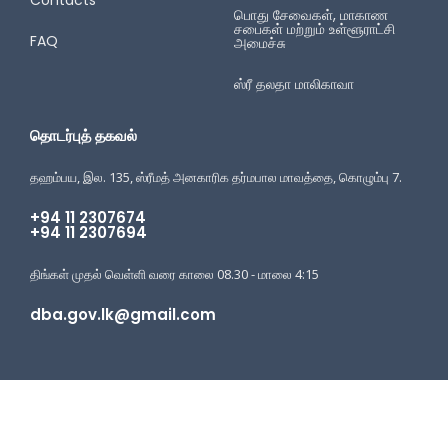
பொது சேவைகள், மாகாண
சபைகள் மற்றும் உள்ளூராட்சி
FAQ
அமைச்சு
ஸ்ரீ தலதா மாலிகாவா
தொடர்புத் தகவல்
தஹம்பய, இல. 135, ஸ்ரீமத் அனகாரிக தர்மபால மாவத்தை, கொழும்பு 7.
+94 11 2307674
+94 11 2307694
திங்கள் முதல் வெள்ளி வரை காலை 08.30 - மாலை 4:15
dba.gov.lk@gmail.com