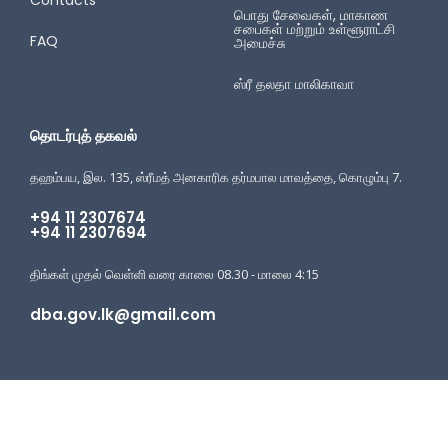
பொது சேவைகள், மாகாண
சபைகள் மற்றும் உள்ளூராட்சி
FAQ
அமைச்சு
ஸ்ரீ தலதா மாலிகாவா
தொடர்புத் தகவல்
தஹம்பய, இல. 135, ஸ்ரீமத் அனகாரிக தர்மபால மாவத்தை, கொழும்பு 7.
+94 11 2307674
+94 11 2307694
திங்கள் முதல் வெள்ளி வரை காலை 08.30 - மாலை 4:15
dba.gov.lk@gmail.com