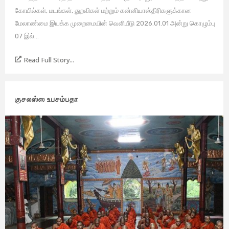
கோயில்கள், மடங்கள், துறவிகள் மற்றும் கன்னியாஸ்திரிகளுக்கான
மேலாண்மை இயக்க முறைமையின் வெளியீடு 2026.01.01 அன்று கொழும்பு
07 இல்...
Read Full Story...
குசலஸ்ஸ உபசம்பதா