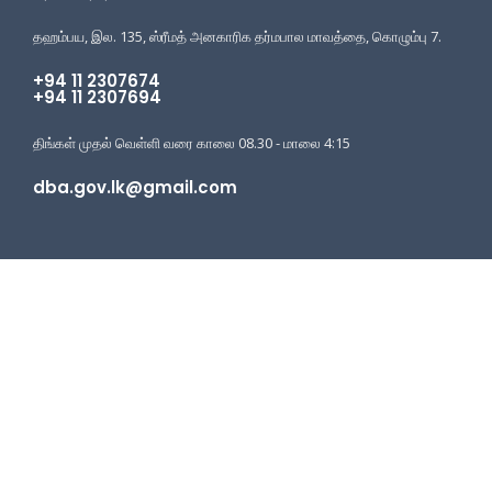
தஹம்பய, இல. 135, ஸ்ரீமத் அனகாரிக தர்மபால மாவத்தை, கொழும்பு 7.
+94 11 2307674
+94 11 2307694
திங்கள் முதல் வெள்ளி வரை காலை 08.30 - மாலை 4:15
dba.gov.lk@gmail.com