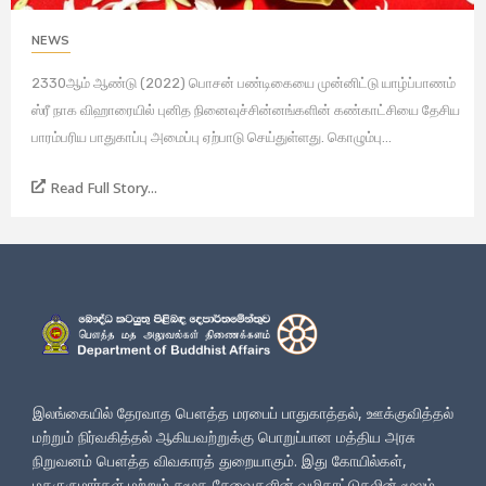
NEWS
2330ஆம் ஆண்டு (2022) பொசன் பண்டிகையை முன்னிட்டு யாழ்ப்பாணம்
ஸ்ரீ நாக விஹாரையில் புனித நினைவுச்சின்னங்களின் கண்காட்சியை தேசிய
பாரம்பரிய பாதுகாப்பு அமைப்பு ஏற்பாடு செய்துள்ளது. கொழும்பு...
Read Full Story...
இலங்கையில் தேரவாத பௌத்த மரபைப் பாதுகாத்தல், ஊக்குவித்தல்
மற்றும் நிர்வகித்தல் ஆகியவற்றுக்கு பொறுப்பான மத்திய அரசு
நிறுவனம் பௌத்த விவகாரத் துறையாகும். இது கோயில்கள்,
மதகுருமார்கள் மற்றும் சமூக சேவைகளின் வழிகாட்டுதலின் மூலம்